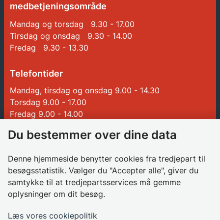
medbetjeningsområde
Mandag og torsdag 9.30 - 17.00
Tirsdag og onsdag 9.30 - 14.00
Fredag 9.30 - 13.30
Telefontider
Mandag, tirsdag og onsdag 9.00 - 14.30
Torsdag 9.00 - 17.00
Fredag 9.00 - 14.00
Du bestemmer over dine data
Genveje
Denne hjemmeside benytter cookies fra tredjepart til
Betalinger til Glostrup Kommune
besøgsstatistik. Vælger du "Accepter alle", giver du
samtykke til at tredjepartsservices må gemme
Borgerrådgiver
oplysninger om dit besøg.
Søg job i kommunen
Databeskyttelsesrådgiver
Læs vores cookiepolitik