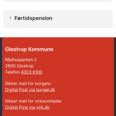
Førtidspension
Glostrup Kommune
Rådhusparken 2
2600 Glostrup
Telefon
4323 6100
Sikker mail for borgere
Digital Post via borger.dk
Sikker mail for virksomheder
Digital Post via virk.dk