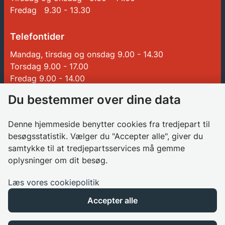
Fredag 9.30 - 13.30
Telefontider
Mandag, tirsdag og onsdag 9.00 - 14.30
Torsdag 9.00 - 17.00
Fredag 9.00 - 14.00
Du bestemmer over dine data
Genveje
Denne hjemmeside benytter cookies fra tredjepart til
Betalinger til Glostrup Kommune
besøgsstatistik. Vælger du "Accepter alle", giver du
Borgerrådgiver
samtykke til at tredjepartsservices må gemme
oplysninger om dit besøg.
Søg job i kommunen
Databeskyttelsesrådgiver
Læs vores cookiepolitik
Privatlivspolitik
Accepter alle
Cookies