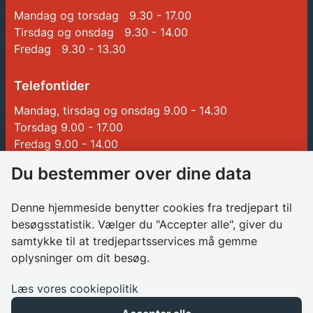
Mandag og torsdag 9.30 - 17.00
Tirsdag og onsdag 9.30 - 14.00
Fredag 9.30 - 13.30
Telefontider
Mandag, tirsdag og onsdag 9.00 - 14.30
Torsdag 9.00 - 17.00
Fredag 9.00 - 14.00
Du bestemmer over dine data
Genveje
Denne hjemmeside benytter cookies fra tredjepart til
Betalinger til Glostrup Kommune
besøgsstatistik. Vælger du "Accepter alle", giver du
Borgerrådgiver
samtykke til at tredjepartsservices må gemme
oplysninger om dit besøg.
Søg job i kommunen
Databeskyttelsesrådgiver
Læs vores cookiepolitik
Privatlivspolitik