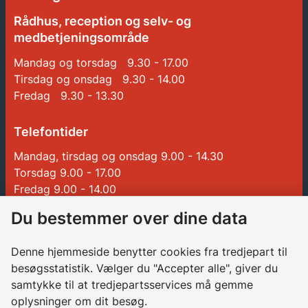
Rådhus, reception og selv- og
medbetjeningsområde
Mandag og torsdag 9.30 - 17.00
Tirsdag og onsdag 9.30 - 14.00
Fredag 9.30 - 13.30
Telefontider
Mandag, tirsdag og onsdag 9.00 - 14.30
Torsdag 9.00 - 17.00
Fredag 9.00 - 14.00
Du bestemmer over dine data
Genveje
Denne hjemmeside benytter cookies fra tredjepart til
Betalinger til Glostrup Kommune
besøgsstatistik. Vælger du "Accepter alle", giver du
Borgerrådgiver
samtykke til at tredjepartsservices må gemme
oplysninger om dit besøg.
Søg job i kommunen