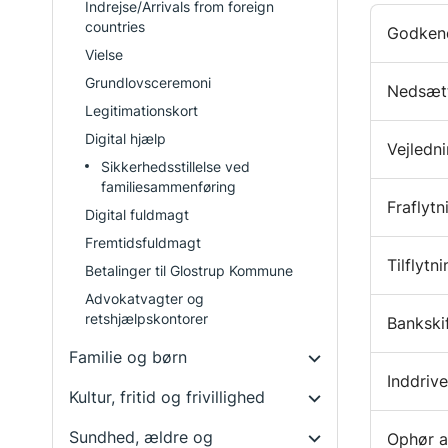
Indrejse/Arrivals from foreign
countries
Godkend
Vielse
Grundlovsceremoni
Nedsætt
Legitimationskort
Digital hjælp
Vejledni
Sikkerhedsstillelse ved
familiesammenføring
Fraflytn
Digital fuldmagt
Fremtidsfuldmagt
Tilflytn
Betalinger til Glostrup Kommune
Advokatvagter og
retshjælpskontorer
Bankski
Familie og børn
Inddrive
Kultur, fritid og frivillighed
Sundhed, ældre og
Ophør af