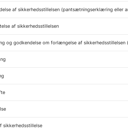
else af sikkerhedsstillelsen (pantsætningserklæring eller a
else af sikkerhedsstillelsen
ng og godkendelse om forlængelse af sikkerhedsstillelsen (ti
ing
ing
fte
lse
 sikkerhedsstillelse