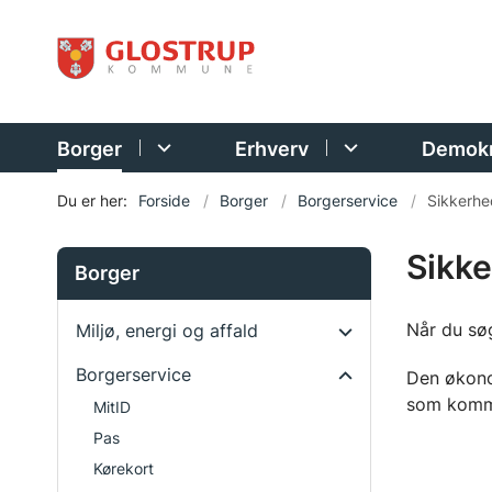
Borger
Erhverv
Demokr
Du er her:
Forside
Borger
Borgerservice
Sikkerhe
Sikke
Borger
Når du sø
Miljø, energi og affald
Borgerservice
Den økonom
som kommu
MitID
Pas
Kørekort