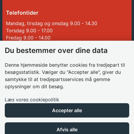
Telefontider
Mandag, tirsdag og onsdag 9.00 - 14.30
Torsdag 9.00 - 17.00
Fredag 9.00 - 14.00
Du bestemmer over dine data
Genveje
Denne hjemmeside benytter cookies fra tredjepart til
Betalinger til Glostrup Kommune
besøgsstatistik. Vælger du "Accepter alle", giver du
Borgerrådgiver
samtykke til at tredjepartsservices må gemme
oplysninger om dit besøg.
Søg job i kommunen
Databeskyttelsesrådgiver
Læs vores cookiepolitik
Privatlivspolitik
Accepter alle
Cookies
Tilgængelighedserklæring
Afvis alle