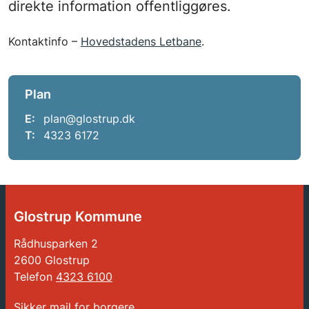
direkte information offentliggøres.
Kontaktinfo –
Hovedstadens Letbane
.
Plan
E:
plan@glostrup.dk
T:
4323 6172
Glostrup Kommune
Rådhusparken 2
2600 Glostrup
Telefon
4323 6100
Sikker mail for borgere