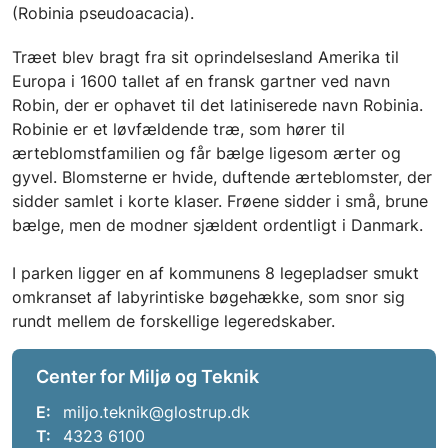
(Robinia pseudoacacia).
Træet blev bragt fra sit oprindelsesland Amerika til
Europa i 1600 tallet af en fransk gartner ved navn
Robin, der er ophavet til det latiniserede navn Robinia.
Robinie er et løvfældende træ, som hører til
ærteblomstfamilien og får bælge ligesom ærter og
gyvel. Blomsterne er hvide, duftende ærteblomster, der
sidder samlet i korte klaser. Frøene sidder i små, brune
bælge, men de modner sjældent ordentligt i Danmark.
I parken ligger en af kommunens 8 legepladser smukt
omkranset af labyrintiske bøgehække, som snor sig
rundt mellem de forskellige legeredskaber.
Center for Miljø og Teknik
E:
miljo.teknik@glostrup.dk
T:
4323 6100