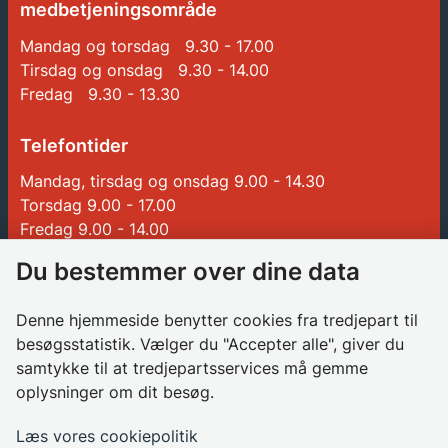
medbetjeningsområde
Mandag og torsdag 9.30 - 17.00
Tirsdag og onsdag 9.30 - 14.00
Fredag 9.30 - 13.30
Telefontider
Mandag, tirsdag og onsdag 9.00 - 14.30
Torsdag 9.00 - 17.00
Fredag 9.00 - 14.00
Du bestemmer over dine data
Genveje
Denne hjemmeside benytter cookies fra tredjepart til
Betalinger til Glostrup Kommune
besøgsstatistik. Vælger du "Accepter alle", giver du
samtykke til at tredjepartsservices må gemme
Borgerrådgiver
oplysninger om dit besøg.
Søg job i kommunen
Databeskyttelsesrådgiver
Læs vores cookiepolitik