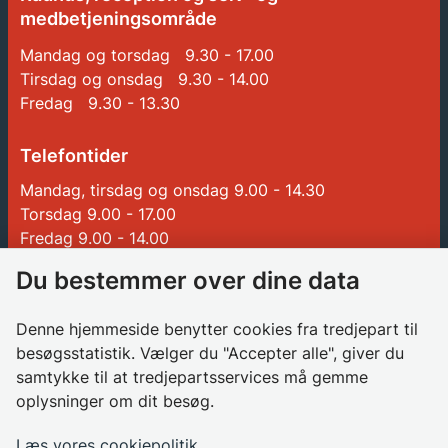
medbetjeningsområde
Mandag og torsdag 9.30 - 17.00
Tirsdag og onsdag 9.30 - 14.00
Fredag 9.30 - 13.30
Telefontider
Mandag, tirsdag og onsdag 9.00 - 14.30
Torsdag 9.00 - 17.00
Fredag 9.00 - 14.00
Du bestemmer over dine data
Genveje
Denne hjemmeside benytter cookies fra tredjepart til
Betalinger til Glostrup Kommune
besøgsstatistik. Vælger du "Accepter alle", giver du
samtykke til at tredjepartsservices må gemme
Borgerrådgiver
oplysninger om dit besøg.
Søg job i kommunen
Databeskyttelsesrådgiver
Læs vores cookiepolitik