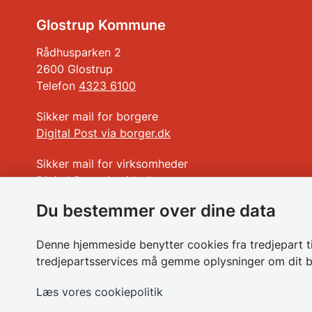
Glostrup Kommune
Rådhusparken 2
2600 Glostrup
Telefon
4323 6100
Sikker mail for borgere
Digital Post via borger.dk
Sikker mail for virksomheder
Digital Post via virk.dk
Du bestemmer over dine data
Ikke sikker mail
glostrup.kommune@glostrup.dk
Denne hjemmeside benytter cookies fra tredjepart til
tredjepartsservices må gemme oplysninger om dit 
CVR-nummer
65120119
EAN i Glostrup Kommune - åbner som pdf
Læs vores cookiepolitik