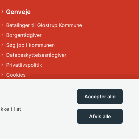
Genveje
Betalinger til Glostrup Kommune
Borgerrådgiver
Søg job i kommunen
Databeskyttelsesrådgiver
Privatlivspolitik
Cookies
Tilgængelighedserklæring
Accepter alle
kke til at
Afvis alle