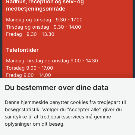
Rådhus, reception og selv- og
medbetjeningsområde
Mandag og torsdag 9.30 - 17.00
Tirsdag og onsdag 9.30 - 14.00
Fredag 9.30 - 13.30
Telefontider
Mandag, tirsdag og onsdag 9.00 - 14.30
Torsdag 9.00 - 17.00
Fredag 9.00 - 14.00
Du bestemmer over dine data
Genveje
Denne hjemmeside benytter cookies fra tredjepart til
Betalinger til Glostrup Kommune
besøgsstatistik. Vælger du "Accepter alle", giver du
samtykke til at tredjepartsservices må gemme
Borgerrådgiver
oplysninger om dit besøg.
Søg job i kommunen