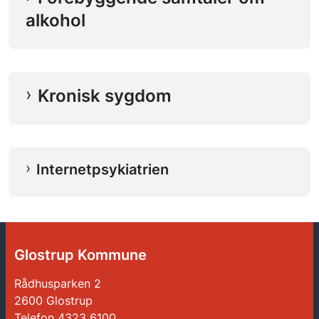
alkohol
Kronisk sygdom
Internetpsykiatrien
Glostrup Kommune
Rådhusparken 2
2600 Glostrup
Telefon
4323 6100