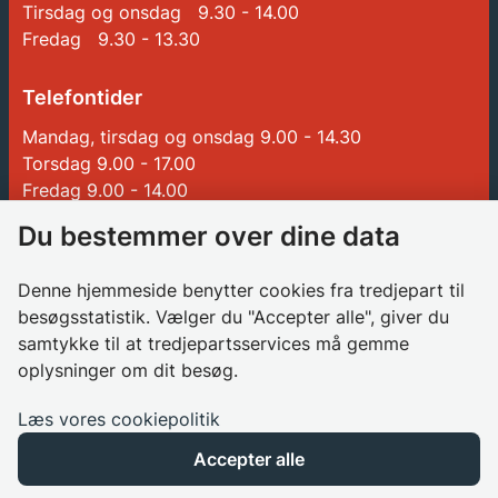
Tirsdag og onsdag 9.30 - 14.00
Fredag 9.30 - 13.30
Telefontider
Mandag, tirsdag og onsdag 9.00 - 14.30
Torsdag 9.00 - 17.00
Fredag 9.00 - 14.00
Du bestemmer over dine data
Genveje
Denne hjemmeside benytter cookies fra tredjepart til
Betalinger til Glostrup Kommune
besøgsstatistik. Vælger du "Accepter alle", giver du
samtykke til at tredjepartsservices må gemme
Borgerrådgiver
oplysninger om dit besøg.
Søg job i kommunen
Databeskyttelsesrådgiver
Læs vores cookiepolitik
Privatlivspolitik
Accepter alle
Cookies