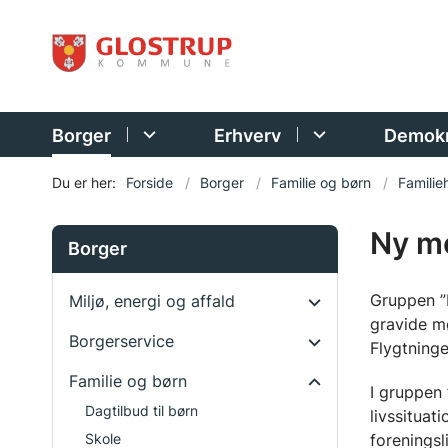
Borger
Erhverv
Demokr
Du er her:
Forside
Borger
Familie og børn
Familie
Ny m
Borger
Gruppen ”
Miljø, energi og affald
gravide m
Borgerservice
Flygtning
Familie og børn
I gruppen 
Dagtilbud til børn
livssituat
foreningsl
Skole