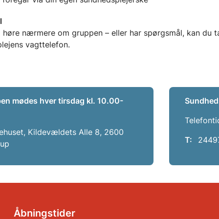
l
l høre nærmere om gruppen – eller har spørgsmål, kan du tal
ndhedsplejens 
en mødes hver tirsdag kl. 10.00-
Sundheds
Telefonti
ehuset, Kildevældets Alle 8, 2600
T:
2449
rup
Åbningstider