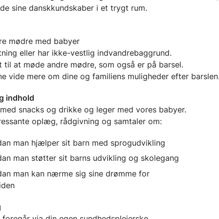
de sine danskkundskaber i et trygt rum.
re mødre med babyer
tning eller har ikke-vestlig indvandrebaggrund.
t til at møde andre mødre, som også er på barsel.
ne vide mere om dine og familiens muligheder efter barslen
g indhold
 med snacks og drikke og leger med vores babyer.
eressante oplæg, rådgivning og samtaler om:
an man hjælper sit barn med sprogudvikling
an man støtter sit barns udvikling og skolegang
an man kan nærme sig sine drømme for
fremtid
g
 foregår via din egen sundhedsplejerske