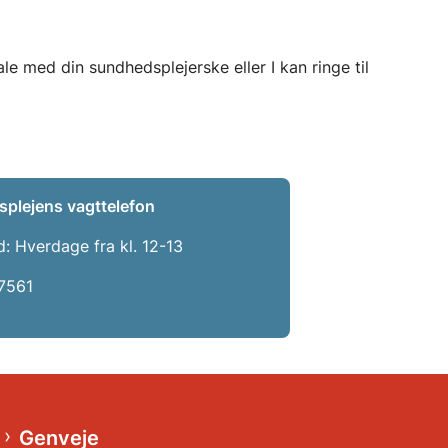
e med din sundhedsplejerske eller I kan ringe til
vagttelefon.
plejens vagttelefon
d: Hverdage fra kl. 12-13
7561
Genveje