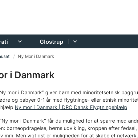
ati
Glostrup
huset
Ny Mor i Danmark
or i Danmark
Ny mor i Danmark” giver børn med minoritetsetnisk baggrun
ødre og babyer 0-1 år med flygtninge- eller etnisk minorit
ehjælp
Ny mor i Danmark | DRC Dansk Flygtningehjælp
”Ny mor i Danmark” får du mulighed for at sparre med andr
ion: børneopdragelse, børns udvikling, kroppen efter fødsel, 
iv mm. Men vigtigst er muligheden for at skabe et netværk, 