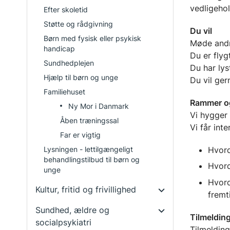
vedligehol
Efter skoletid
Støtte og rådgivning
Du vil
Børn med fysisk eller psykisk
Møde and
handicap
Du er flyg
Sundhedplejen
Du har lys
Hjælp til børn og unge
Du vil ger
Familiehuset
Rammer o
Ny Mor i Danmark
Vi hygger
Åben træningssal
Vi får int
Far er vigtig
Hvord
Lysningen - lettilgængeligt
behandlingstilbud til børn og
Hvord
unge
Hvord
Kultur, fritid og frivillighed
Sundhed, ældre og
Tilmeldin
socialpsykiatri
Tilmelding