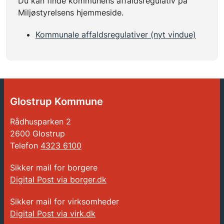
Du kan finde kommunens affaldsregulativ på
Miljøstyrelsens hjemmeside.
Kommunale affaldsregulativer (nyt vindue)
Glostrup Kommune
Rådhusparken 2
2600 Glostrup
Telefon
4323 6100
Sikker mail for borgere
Digital Post via borger.dk
Sikker mail for virksomheder
Digital Post via virk.dk