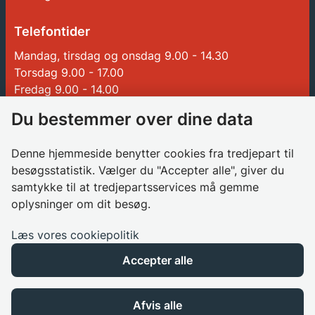
Telefontider
Mandag, tirsdag og onsdag 9.00 - 14.30
Torsdag 9.00 - 17.00
Fredag 9.00 - 14.00
Du bestemmer over dine data
Genveje
Denne hjemmeside benytter cookies fra tredjepart til
Betalinger til Glostrup Kommune
besøgsstatistik. Vælger du "Accepter alle", giver du
samtykke til at tredjepartsservices må gemme
Borgerrådgiver
oplysninger om dit besøg.
Søg job i kommunen
Databeskyttelsesrådgiver
Læs vores cookiepolitik
Privatlivspolitik
Accepter alle
Cookies
Tilgængelighedserklæring
Afvis alle