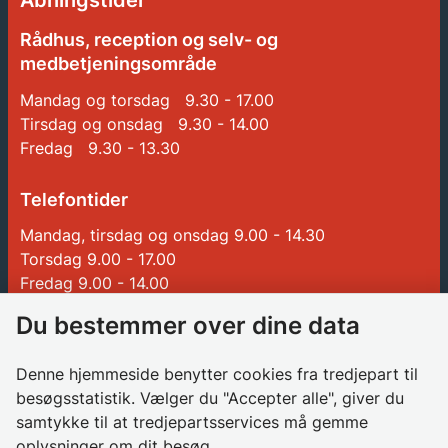
Åbningstider
Rådhus, reception og selv- og
medbetjeningsområde
Mandag og torsdag 9.30 - 17.00
Tirsdag og onsdag 9.30 - 14.00
Fredag 9.30 - 13.30
Telefontider
Mandag, tirsdag og onsdag 9.00 - 14.30
Torsdag 9.00 - 17.00
Fredag 9.00 - 14.00
Du bestemmer over dine data
Genveje
Denne hjemmeside benytter cookies fra tredjepart til
Betalinger til Glostrup Kommune
besøgsstatistik. Vælger du "Accepter alle", giver du
samtykke til at tredjepartsservices må gemme
Borgerrådgiver
oplysninger om dit besøg.