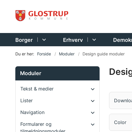
Borger
Erhverv
Demokr
Du er her:
Forside
Moduler
Design guide moduler
Desi
Moduler
Tekst & medier
Downlo
Lister
Navigation
Color
Formularer og
tilmeldningsmoduler