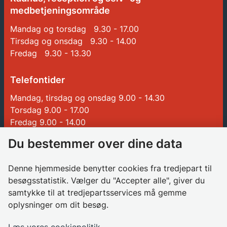
medbetjeningsområde
Mandag og torsdag 9.30 - 17.00
Tirsdag og onsdag 9.30 - 14.00
Fredag 9.30 - 13.30
Telefontider
Mandag, tirsdag og onsdag 9.00 - 14.30
Torsdag 9.00 - 17.00
Fredag 9.00 - 14.00
Du bestemmer over dine data
Genveje
Denne hjemmeside benytter cookies fra tredjepart til
Betalinger til Glostrup Kommune
besøgsstatistik. Vælger du "Accepter alle", giver du
Borgerrådgiver
samtykke til at tredjepartsservices må gemme
oplysninger om dit besøg.
Søg job i kommunen
Databeskyttelsesrådgiver