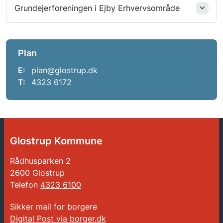
Grundejerforeningen i Ejby Erhvervsområde
Plan
E:
plan@glostrup.dk
T:
4323 6172
Glostrup Kommune
Rådhusparken 2
2600 Glostrup
Telefon
4323 6100
Sikker mail for borgere
Digital Post via borger.dk