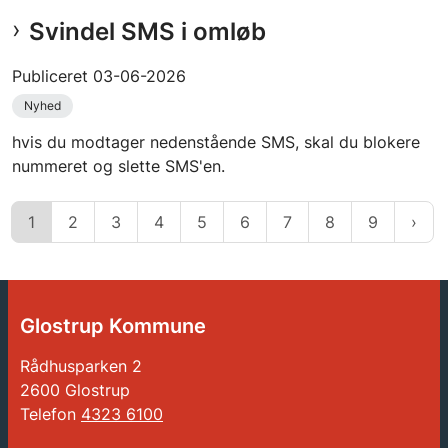
Svindel SMS i omløb
Publiceret
03-06-2026
Nyhed
hvis du modtager nedenstående SMS, skal du blokere
nummeret og slette SMS'en.
1
2
3
4
5
6
7
8
9
Glostrup Kommune
Rådhusparken 2
2600 Glostrup
Telefon
4323 6100