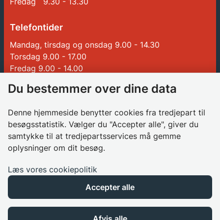
Fredag 9.30 - 13.30
Telefontider
Mandag, tirsdag og onsdag 9.00 - 14.30
Torsdag 9.00 - 17.00
Fredag 9.00 - 14.00
Du bestemmer over dine data
Genveje
Denne hjemmeside benytter cookies fra tredjepart til
Betalinger til Glostrup Kommune
besøgsstatistik. Vælger du "Accepter alle", giver du
samtykke til at tredjepartsservices må gemme
Borgerrådgiver
oplysninger om dit besøg.
Søg job i kommunen
Databeskyttelsesrådgiver
Læs vores cookiepolitik
Privatlivspolitik
Accepter alle
Cookies
Tilgængelighedserklæring
Afvis alle