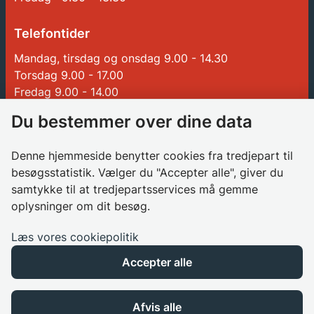
Telefontider
Mandag, tirsdag og onsdag 9.00 - 14.30
Torsdag 9.00 - 17.00
Fredag 9.00 - 14.00
Du bestemmer over dine data
Genveje
Denne hjemmeside benytter cookies fra tredjepart til
Betalinger til Glostrup Kommune
besøgsstatistik. Vælger du "Accepter alle", giver du
samtykke til at tredjepartsservices må gemme
Borgerrådgiver
oplysninger om dit besøg.
Søg job i kommunen
Databeskyttelsesrådgiver
Læs vores cookiepolitik
Privatlivspolitik
Accepter alle
Cookies
Tilgængelighedserklæring
Afvis alle