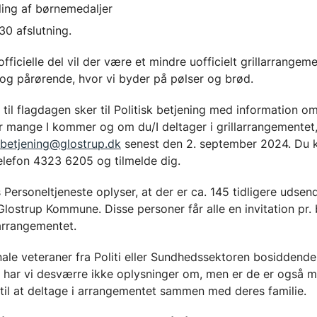
ing af børnemedaljer
.30 afslutning.
officielle del vil der være et mindre uofficielt grillarrangeme
og pårørende, hvor vi byder på pølser og brød.
 til flagdagen sker til Politisk betjening med information 
r mange I kommer og om du/I deltager i grillarrangementet,
k.betjening@glostrup.dk
senest den 2. september 2024. Du 
elefon 4323 6205 og tilmelde dig.
 Personeltjeneste oplyser, at der er ca. 145 tidligere udse
Glostrup Kommune. Disse personer får alle en invitation pr. b
arrangementet.
nale veteraner fra Politi eller Sundhedssektoren bosiddende
har vi desværre ikke oplysninger om, men er de er også 
til at deltage i arrangementet sammen med deres familie.