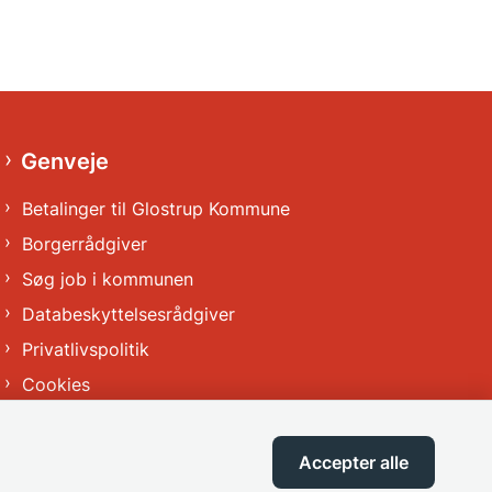
Genveje
Betalinger til Glostrup Kommune
Borgerrådgiver
Søg job i kommunen
Databeskyttelsesrådgiver
Privatlivspolitik
Cookies
Tilgængelighedserklæring
Accepter alle