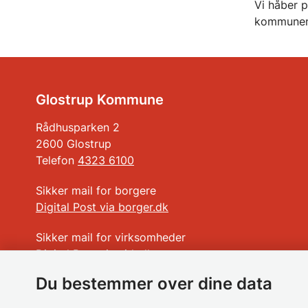
Vi håber 
kommunen
Glostrup Kommune
Rådhusparken 2
2600 Glostrup
Telefon
4323 6100
Sikker mail for borgere
Digital Post via borger.dk
Sikker mail for virksomheder
Digital Post via virk.dk
Du bestemmer over dine data
Ikke sikker mail
glostrup.kommune@glostrup.dk