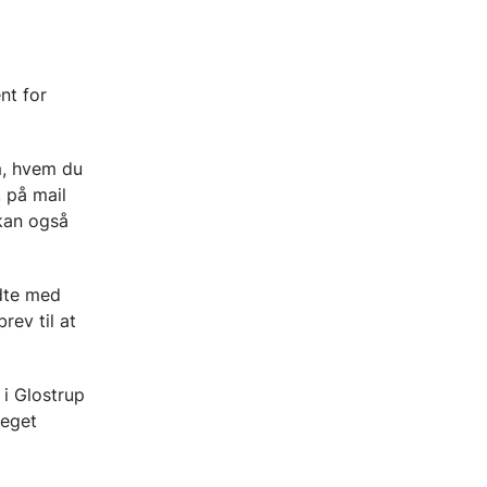
nt for
om, hvem du
 på mail
kan også
ndte med
rev til at
 i Glostrup
meget