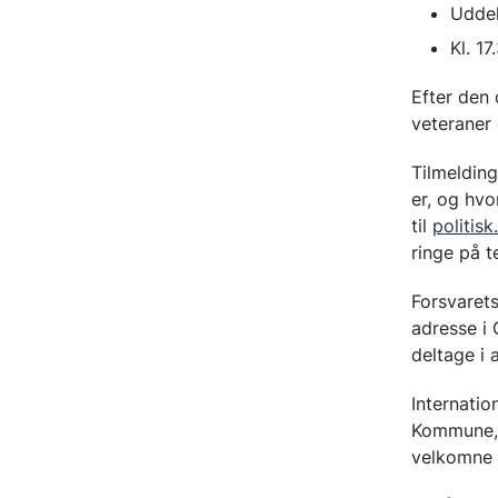
Uddel
Kl. 17
Efter den 
veteraner 
Tilmelding
er, og hvo
til
politis
ringe på t
Forsvarets
adresse i 
deltage i 
Internatio
Kommune, 
velkomne 