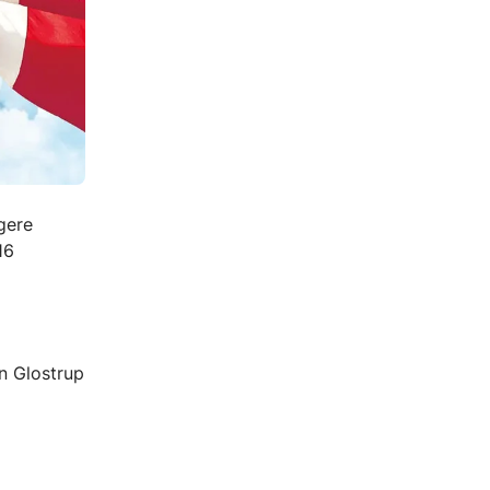
gere
16
n Glostrup