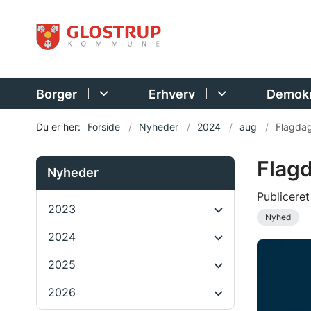
Borger
Erhverv
Demokr
Du er her:
Forside
Nyheder
2024
aug
Flagdag
Flagd
Nyheder
Publicere
2023
Nyhed
2024
2025
2026