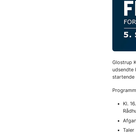
Glostrup K
udsendte 
startende
Programme
Kl. 1
Rådh
Afgan
Taler