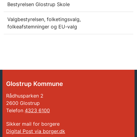
Bestyrelsen Glostrup Skole
Valgbestyrelsen, folketingsvalg,
folkeafstemninger og EU-valg
Glostrup Kommune
Rådhusparken 2
2600 Glostrup
Telefon
4323 6100
Sikker mail for borgere
Digital Post via borger.dk